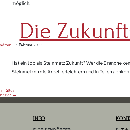
möglich.
Die Zukunft
admin
|
7. Februar 2022
Hat ein Job als Steinmetz Zukunft? Wer die Branche ken
Steinmetzen die Arbeit erleichtern und in Teilen abnimmt
Beitragsnavigation
←
älter
neuer
→
INFO
KONT