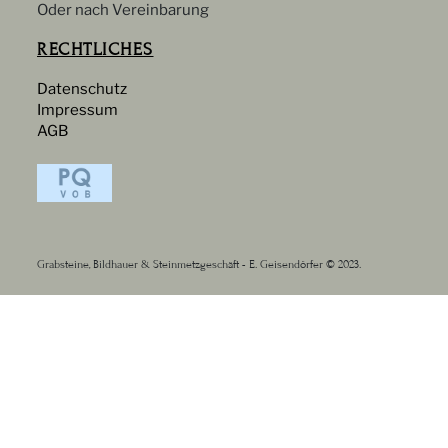
Oder nach Vereinbarung
RECHTLICHES
Datenschutz
Impressum
AGB
Grabsteine, Bildhauer & Steinmetzgeschäft - E. Geisendörfer © 2023.