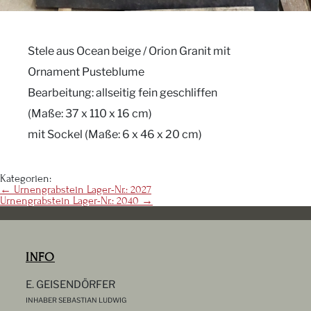
Stele aus Ocean beige / Orion Granit mit
Ornament Pusteblume
Bearbeitung: allseitig fein geschliffen
(Maße: 37 x 110 x 16 cm)
mit Sockel (Maße: 6 x 46 x 20 cm)
Kategorien:
Beitragsnavigation
←
Urnengrabstein Lager-Nr.: 2027
Urnengrabstein Lager-Nr.: 2040
→
INFO
E. GEISENDÖRFER
INHABER SEBASTIAN LUDWIG