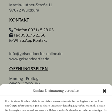
Martin-Luther-Straße 11
97072 Würzburg
KONTAKT
Telefon 0931 / 5 28 03
Fax 0931 / 5 21 50
WhatsApp Kontakt
info@geisendoerfer-online.de
www.geisendoerfer.de
ÖFFNUNGSZEITEN
Montag - Freitag
08:00 - 17:00 Uhr
Samstag
Cookie-Zustimmung verwalten
09:00 - 13:00 Uhr
Oder nach Vereinbarung
Um dir ein optimales Erlebnis zu bieten, verwenden wir Technologien wie Cookies,
um Geräteinformationen zu speichern und/oder darauf zuzugreifen. Wenn du diesen
RECHTLICHES
Technologien zustimmst, können wir Daten wie das Surfverhalten oder eindeutige IDs