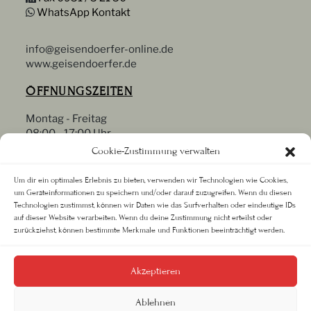
WhatsApp Kontakt
info@geisendoerfer-online.de
www.geisendoerfer.de
ÖFFNUNGSZEITEN
Montag - Freitag
08:00 - 17:00 Uhr
Samstag
Cookie-Zustimmung verwalten
09:00 - 13:00 Uhr
Oder nach Vereinbarung
Um dir ein optimales Erlebnis zu bieten, verwenden wir Technologien wie Cookies,
um Geräteinformationen zu speichern und/oder darauf zuzugreifen. Wenn du diesen
RECHTLICHES
Technologien zustimmst, können wir Daten wie das Surfverhalten oder eindeutige IDs
auf dieser Website verarbeiten. Wenn du deine Zustimmung nicht erteilst oder
zurückziehst, können bestimmte Merkmale und Funktionen beeinträchtigt werden.
Datenschutz
Impressum
AGB
Akzeptieren
Ablehnen