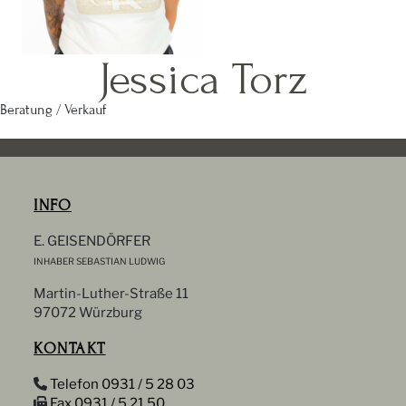
Jessica Torz
Beratung / Verkauf
INFO
E. GEISENDÖRFER
INHABER SEBASTIAN LUDWIG
Martin-Luther-Straße 11
97072 Würzburg
KONTAKT
Telefon 0931 / 5 28 03
Fax 0931 / 5 21 50