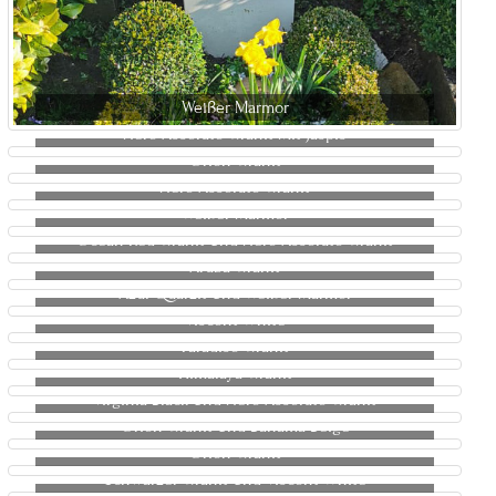
Weißer Marmor
Nero Assoluto Granit Mit Jaspis
Orion Granit
Nero Assoluto Granit
Weißer Marmor
Ocean Red Granit Und Nero Assoluto Granit
Aruba Granit
Azul Quarzit Und Weißer Marmor
Viscont White
Paradiso Granit
Himalaya Granit
Virginia Black Und Nero Assoluto Granit
Orion Granit Und Bahama Beige
Orion Granit
Schwarzer Granit Und Viscont White