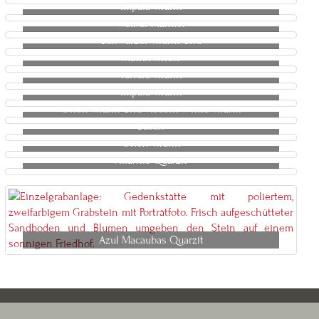
Impala Granit
Weißer Marmor
Schwarzer Granit Und
Matrix Gneis
Tundra Granit
Impala Granit
Orion Granit Und Viscont White Granit
Basalt
Orion Granit
Atlantis Quarzit
Azul Macaubas Quarzit