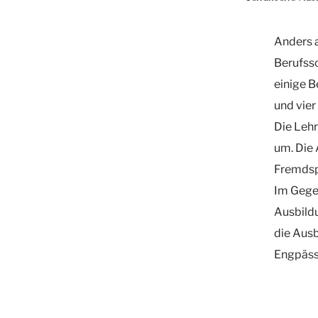
Anders a
Berufssc
einige B
und vier
Die Lehr
um. Die 
Fremdsp
Im Gegen
Ausbildu
die Ausb
Engpäss