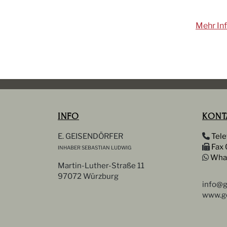
Mehr In
INFO
KONT
E. GEISENDÖRFER
Tele
Fax 
INHABER SEBASTIAN LUDWIG
Wha
Martin-Luther-Straße 11
97072 Würzburg
info@g
www.ge