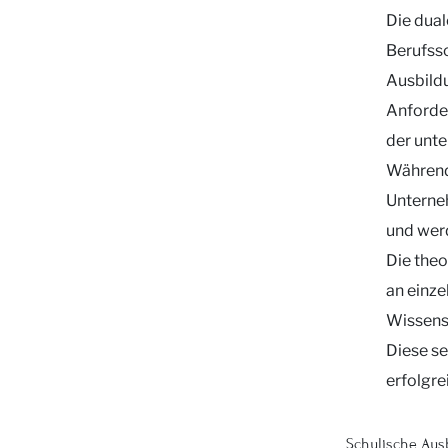
Die dual
Berufssc
Ausbildu
Anforde
der unte
Während
Unterne
und werd
Die theo
an einze
Wissenst
Diese se
erfolgre
Schulische Aus