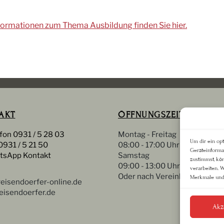
formationen zum Thema Ausbildung finden Sie hier.
AKT
ÖFFNUNGSZEITEN
fon 0931 / 5 28 03
Montag - Freitag
Um dir ein op
0931 / 5 21 50
08:00 - 17:00 Uhr
Geräteinforma
tsApp Kontakt
Samstag
zustimmst, kö
09:00 - 13:00 Uhr
verarbeiten. 
Oder nach Vereinbarung
Merkmale und 
eisendoerfer-online.de
isendoerfer.de
Akz