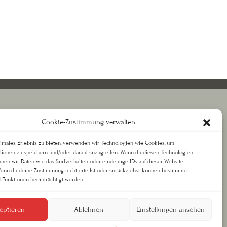
RECHTLICHES
Cookie-Zustimmung verwalten
Datenschutz
timales Erlebnis zu bieten, verwenden wir Technologien wie Cookies, um
Impressum
tionen zu speichern und/oder darauf zuzugreifen. Wenn du diesen Technologien
AGB
nnen wir Daten wie das Surfverhalten oder eindeutige IDs auf dieser Website
Wenn du deine Zustimmung nicht erteilst oder zurückziehst, können bestimmte
Funktionen beeinträchtigt werden.
eptieren
Ablehnen
Einstellungen ansehen