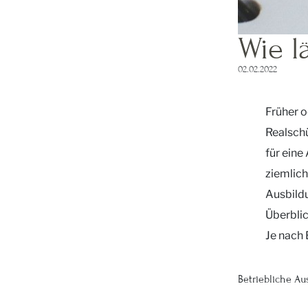
Wie l
02.02.2022
Früher o
Realschü
für eine
ziemlich
Ausbildu
Überbli
Je nach 
Betriebliche Au