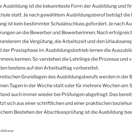
e Ausbildung ist die bekannteste Form der Ausbildung und fi
hule statt. Je nach gewähltem Ausbildungsberuf beträgt die Leh
ng ist kein bestimmter Schulabschluss gefordert. Je nach Au
rungen an die Bewerber und Bewerberinnen. Nach erfolgreic
randerem die Vergütung, die Arbeitszeit und den Urlaubsansp
 der Praxisphase im Ausbildungsbetrieb lernen die Auszubi
hmens kennen. So verstehen die Lehrlinge die Prozesse und 
en bestens auf den Arbeitsalltag vorbereitet.
retischen Grundlagen des Ausbildungsberufs werden in der Be
lnen Tagen in der Woche statt oder für mehrere Wochen am Stü
and auch immer wieder bei Prüfungen abgefragt. Das bereite
tzt sich aus einer schriftlichen und einer praktischen bez
ichem Bestehen der Abschlussprüfung ist die Ausbildung be
bildung