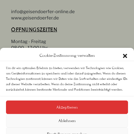
info@geisendoerfer-online.de
www.geisendoerfer.de
ÖFFNUNGSZEITEN
Montag - Freitag
08:00 - 17:00 Uhr
Samstag
Cookie-Zustimmung verwalten
09:00 - 13:00 Uhr
Oder nach Vereinbarung
Um dir ein optimales Erlebnis zu bieten, verwenden wir Technologien wie Cookies,
um Geräteinformationen zu speichern und/oder darauf zuzugreifen. Wenn du diesen
RECHTLICHES
Technologien zustimmst, können wir Daten wie das Surfverhalten oder eindeutige IDs
auf dieser Website verarbeiten. Wenn du deine Zustimmung nicht erteilst oder
zurückziehst, können bestimmte Merkmale und Funktionen beeinträchtigt werden.
Datenschutz
Impressum
AGB
Akzeptieren
Ablehnen