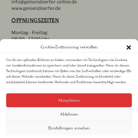
info@geisendoerfer-online.de
www.geisendoerfer.de
ÖFFNUNGSZEITEN
Montag - Freitag
08:00 - 17:00 Uhr
Samstag
Cookie-Zustimmung verwalten
09:00 - 13:00 Uhr
Oder nach Vereinbarung
Um dir ein optimales Erlebnis zu bieten, verwenden wir Technologien wie Cookies,
um Geräteinformationen zu speichern und/oder darauf zuzugreifen. Wenn du diesen
RECHTLICHES
Technologien zustimmst, können wir Daten wie das Surfverhalten oder eindeutige IDs
auf dieser Website verarbeiten. Wenn du deine Zustimmung nicht erteilst oder
zurückziehst, können bestimmte Merkmale und Funktionen beeinträchtigt werden.
Datenschutz
Impressum
AGB
Akzeptieren
Ablehnen
Einstellungen ansehen
Grabsteine, Bildhauer & Steinmetzgeschäft - E. Geisendörfer © 2023.