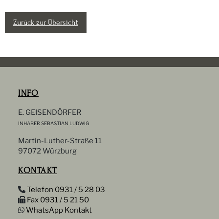
Zurück zur Übersicht
INFO
E. GEISENDÖRFER
INHABER SEBASTIAN LUDWIG
Martin-Luther-Straße 11
97072 Würzburg
KONTAKT
Telefon 0931 / 5 28 03
Fax 0931 / 5 21 50
WhatsApp Kontakt