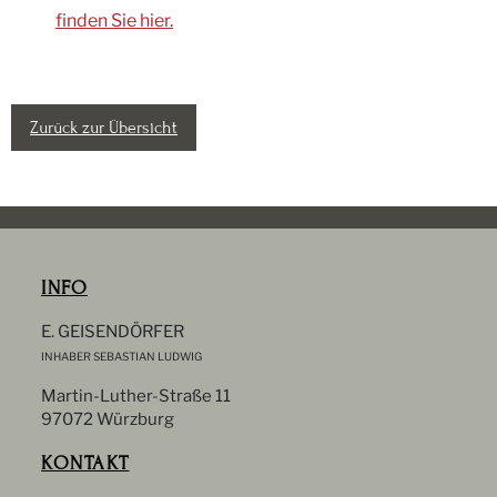
finden Sie hier.
Zurück zur Übersicht
INFO
E. GEISENDÖRFER
INHABER SEBASTIAN LUDWIG
Martin-Luther-Straße 11
97072 Würzburg
KONTAKT