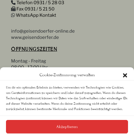
Telefon 0931 / 5 28 03
Fax 0931 / 5 21 50
WhatsApp Kontakt
info@geisendoerfer-online.de
www.geisendoerfer.de
ÖFFNUNGSZEITEN
Montag - Freitag
08:00 - 17:00 Uhr
Samstag
Cookie-Zustimmung verwalten
09:00 - 13:00 Uhr
Oder nach Vereinbarung
Um dir ein optimales Erlebnis zu bieten, verwenden wir Technologien wie Cookies,
um Geräteinformationen zu speichern und/oder darauf zuzugreifen. Wenn du diesen
RECHTLICHES
Technologien zustimmst, können wir Daten wie das Surfverhalten oder eindeutige IDs
auf dieser Website verarbeiten. Wenn du deine Zustimmung nicht erteilst oder
zurückziehst, können bestimmte Merkmale und Funktionen beeinträchtigt werden.
Datenschutz
Impressum
AGB
Akzeptieren