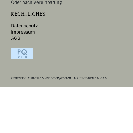
Oder nach Vereinbarung
RECHTLICHES
Datenschutz
Impressum
AGB
Grabsteine, Bildhauer & Steinmetzgeschäft - E. Geisendörfer © 2023.