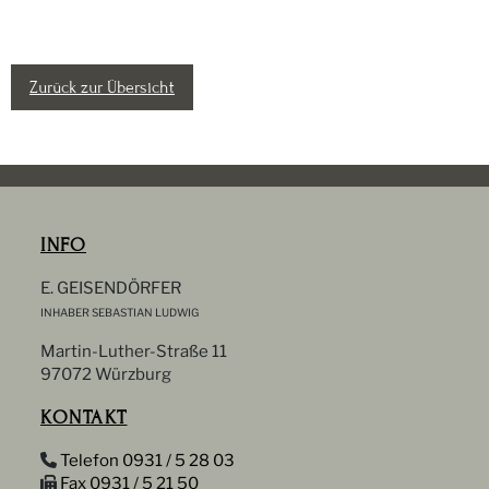
Zurück zur Übersicht
INFO
E. GEISENDÖRFER
INHABER SEBASTIAN LUDWIG
Martin-Luther-Straße 11
97072 Würzburg
KONTAKT
Telefon 0931 / 5 28 03
Fax 0931 / 5 21 50