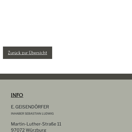
Zurück zur Übersicht
INFO
E. GEISENDÖRFER
INHABER SEBASTIAN LUDWIG
Martin-Luther-Straße 11
97072 Würzburg