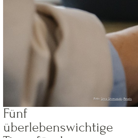
Foto:
Sora Shimazaki
,
Pexels
Fünf
überlebenswichtige